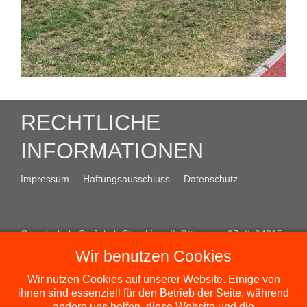
RECHTLICHE
INFORMATIONEN
Impressum
Haftungsausschluss
Datenschutz
Grundschule St. Jakob Straubing // Ottogasse 27 // 94315
Straubing
Wir benutzen Cookies
E-Mail:
verwaltung@vs-st-jakob.de
// Telefon: 09421
Wir nutzen Cookies auf unserer Website. Einige von
532670
ihnen sind essenziell für den Betrieb der Seite, während
andere uns helfen, diese Website und die