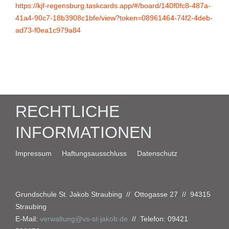
https://kjf-regensburg.taskcards.app/#/board/140f0fc8-487a-
41a4-90c7-18b3908c1bfe/view?token=08961464-74f2-4deb-
ad73-f0ea1c979a84
RECHTLICHE
INFORMATIONEN
Impressum
Haftungsausschluss
Datenschutz
Grundschule St. Jakob Straubing // Ottogasse 27 // 94315
Straubing
E-Mail:
verwaltung@vs-st-jakob.de
// Telefon: 09421