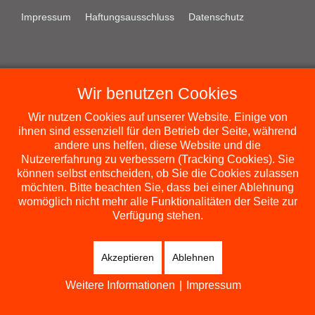
Impressum
Haftungsausschluss
Datenschutz
Grundschule St. Jakob Straubing // Ottogasse 27 // 94315
Wir benutzen Cookies
Straubing
E-Mail:
verwaltung@vs-st-jakob.de
// Telefon: 09421
Wir nutzen Cookies auf unserer Website. Einige von
532670
ihnen sind essenziell für den Betrieb der Seite, während
andere uns helfen, diese Website und die
Nutzererfahrung zu verbessern (Tracking Cookies). Sie
© VS St. Jakob 2026, Design by
WEBDESIGN WIRTH
können selbst entscheiden, ob Sie die Cookies zulassen
möchten. Bitte beachten Sie, dass bei einer Ablehnung
womöglich nicht mehr alle Funktionalitäten der Seite zur
Verfügung stehen.
Akzeptieren
Ablehnen
Weitere Informationen
|
Impressum